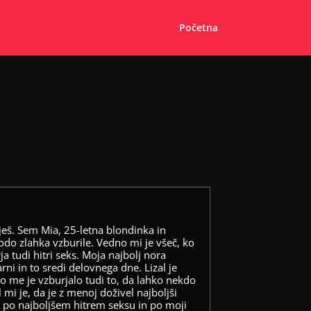
Početna
uješ. Sem Mia, 25-letna blondinka in
odo zlahka vzburile. Vedno mi je všeč, ko
tudi hitri seks. Moja najbolj nora
rni in to sredi delovnega dne. Lizal je
lo me je vzburjalo tudi to, da lahko nekdo
 mi je, da je z menoj doživel najboljši
jo po najboljšem hitrem seksu in po moji