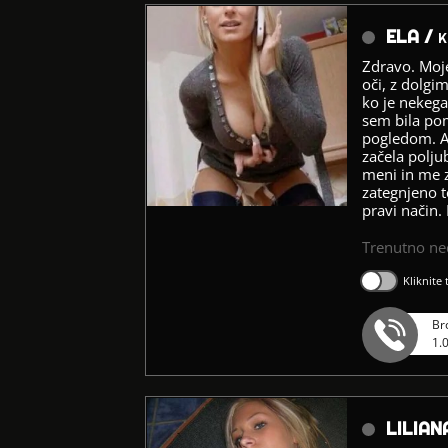
ELA /
K
Zdravo. Moje
oči, z dolgi
ko je nekeg
sem bila pom
pogledom. Am
začela poljub
meni in me z
zategnjeno t
pravi način.
Trenutno n
Kliknite
Br
1.
LILIAN