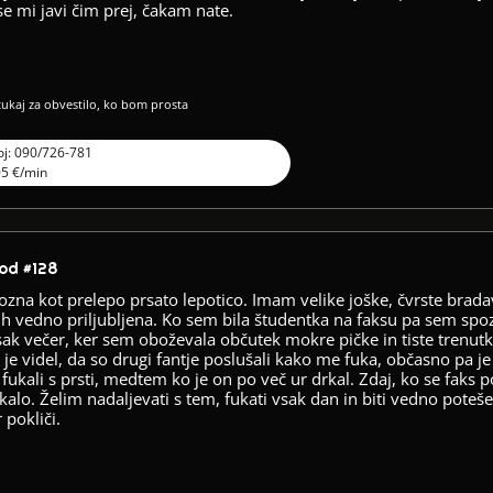
se mi javi čim prej, čakam nate.
 tukaj za obvestilo, ko bom prosta
oj: 090/726-781
05 €/min
od #128
zna kot prelepo prsato lepotico. Imam velike joške, čvrste brad
tih vedno priljubljena. Ko sem bila študentka na faksu pa sem spo
sak večer, ker sem oboževala občutek mokre pičke in tiste trenutk
 je videl, da so drugi fantje poslušali kako me fuka, občasno pa je
 fukali s prsti, medtem ko je on po več ur drkal. Zdaj, ko se faks
kalo. Želim nadaljevati s tem, fukati vsak dan in biti vedno poteše
pokliči.