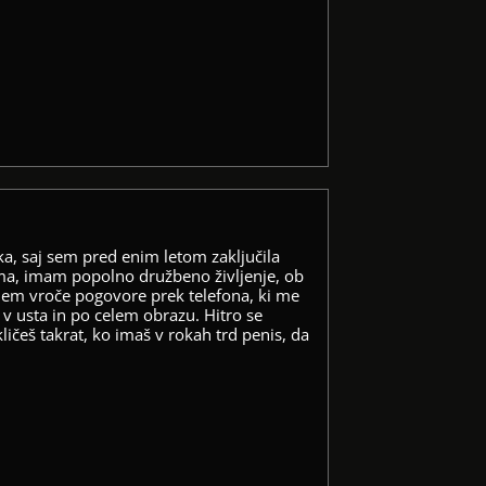
ka, saj sem pred enim letom zaključila
ama, imam popolno družbeno življenje, ob
jem vroče pogovore prek telefona, ki me
 v usta in po celem obrazu. Hitro se
češ takrat, ko imaš v rokah trd penis, da