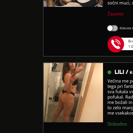
sočni muci, 
Zauzeto
Kliknite
Br
1.
LILI /
K
Večina me po
tega pri fan
sva fukala v
pofukal. Rad
me božali in
to zelo manj
me vsekakor 
Slobodno