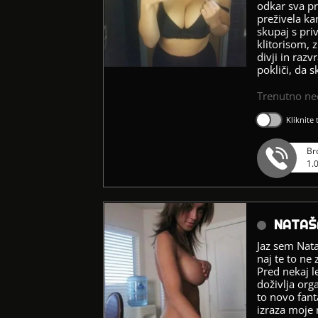
odkar sva pr
preživela ka
skupaj s pri
klitorisom, 
divji in razv
pokliči, da 
Trenutno n
Kliknite
Br
1.
NATAŠ
Jaz sem Nata
naj te to ne 
Pred nekaj l
doživlja org
to novo fant
izraza moje 