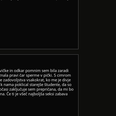
avičke in odkar pomnim sem bila zaradi
znala pravi čar sperme v pički. S cimrom
e zadovoljstva vsakokrat, ko me je divje
 k nama poklical starejše študente, da so
 počasi zaključuje sem prepričana, da mi bo
na. Če ti je všeč najboljša seksi zabava