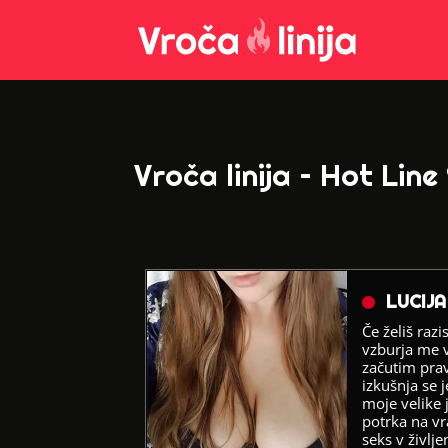
Vroča linija – Hot Line
LUCIJA
Če želiš raz
vzburja me v
začutim prav
izkušnja se j
moje velike 
potrka na vra
seks v življ