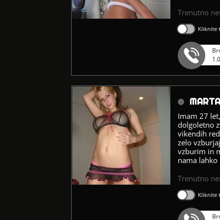
Trenutno n
Kliknite
Br
1.
MARTA
Imam 27 let,
dolgoletno z
vikendih re
zelo vzburja
vzburim in m
nama lahko 
Trenutno n
Kliknite
Br