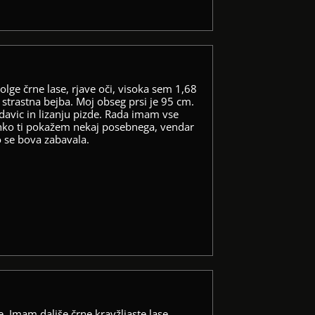
olge črne lase, rjave oči, visoka sem 1,68
strastna bejba. Moj obseg prsi je 95 cm.
adavic in lizanju pizde. Rada imam vse
Lahko ti pokažem nekaj posebnega, vendar
ro se bova zabavala.
. Imam daljše črne kravžljaste lase,