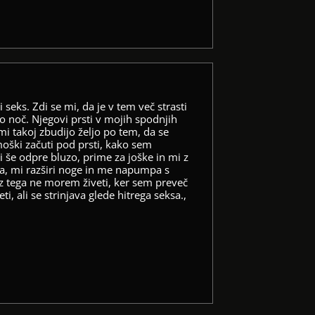
 seks. Zdi se mi, da je v tem več strasti
o noč. Njegovi prsti v mojih spodnjih
mi takoj zbudijo željo po tem, da se
moški začuti pod prsti, kako sem
 še odpre bluzo, prime za joške in mi z
a, mi razširi noge in me napumpa s
z tega ne morem živeti, ker sem preveč
ti, ali se strinjava glede hitrega seksa.,