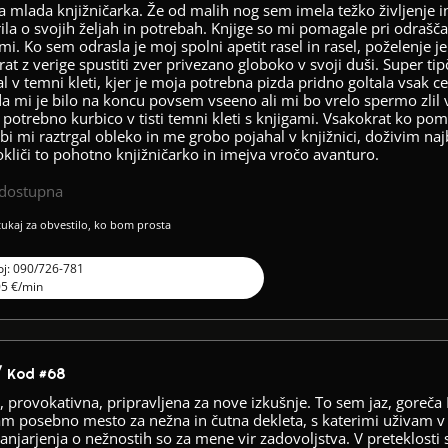
 mlada knjižničarka. Že od malih nog sem imela težko življenje i
ila o svojih željah in potrebah. Knjige so mi pomagale pri odrašča
mi. Ko sem odrasla je moj spolni apetit rasel in rasel, poželenje j
at z verige spustiti zver privezano globoko v svoji duši. Super tipč
l v temni kleti, kjer je moja potrebna pizda pridno goltala vsak 
da mi je bilo na koncu povsem vseeno ali mi bo vrelo spermo zlil 
 potrebno kurbico v tisti temni kleti s knjigami. Vsakokrat ko p
 bi mi raztrgal obleko in me grobo pojahal v knjižnici, doživim naj
okliči to pohotno knjižničarko in imejva vročo avanturo.
edostupna
 tukaj za obvestilo, ko bom prosta
oj: 090/726-781
05 €/min
/
Kod #68
provokativna, pripravljena za nove izkušnje. To sem jaz, goreča 
mam posebno mesto za nežna in čutna dekleta, s katerimi uživam 
 sanjarjenja o nežnostih so za mene vir zadovoljstva. V preteklosti