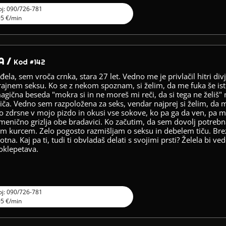
oj: 090/726-781
05 €/min
A /
Kod #142
ela, sem vroča crnka, stara 27 let. Vedno me je privlačil hitri divji
rajnem seksu. Ko se z nekom spoznam, si želim, da me fuka še ist
agična beseda "mokra si in ne moreš mi reči, da si tega ne želiš" 
iča. Vedno sem razpoložena za seks, vendar najprej si želim, da 
o zdrsne v mojo pizdo in okusi vse sokove, ko pa ga da ven, pa mi
enično grizlja obe bradavici. Ko začutim, da sem dovolj potrebn
im kurcem. Zelo pogosto razmišljam o seksu in debelem tiču. Bre
tna. Kaj pa ti, tudi ti obvladaš delati s svojimi prsti? Želela bi vede
poklepetava.
oj: 090/726-781
05 €/min