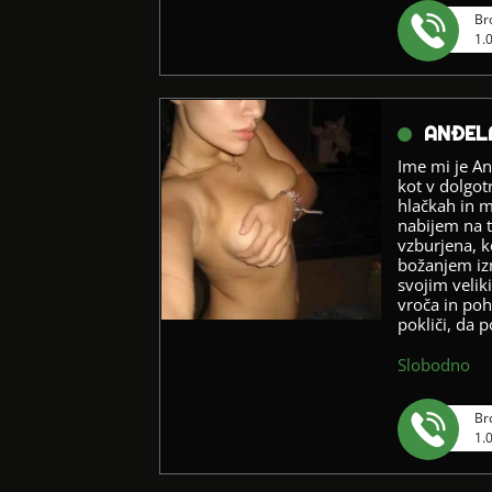
Br
1.
ANĐEL
Ime mi je Anđ
kot v dolgot
hlačkah in m
nabijem na t
vzburjena, k
božanjem izm
svojim velik
vroča in poho
pokliči, da 
Slobodno
Br
1.