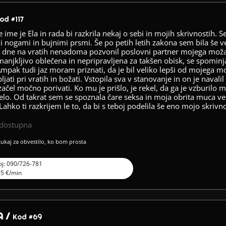
od #117
 ime je Ela in rada bi razkrila nekaj o sebi in mojih skrivnostih.
mi nogami in bujnimi prsmi. Še po petih letih zakona sem bila še v
a dne na vratih nenadoma pozvonil poslovni partner mojega mo
anjkljivo oblečena in nepripravljena za takšen obisk, se spomin
pak tudi jaz moram priznati, da je bil veliko lepši od mojega mo
ljati pri vratih in božati. Vstopila sva v stanovanje in on je navalil
ačel močno porivati. Ko mu je prišlo, je rekel, da ga je vzburilo 
elo. Od takrat sem se spoznala čare seksa in moja obrita muca ved
 Lahko ti razkrijem le to, da bi s teboj podelila še eno mojo skrivn
edostupna
 tukaj za obvestilo, ko bom prosta
oj: 090/726-781
05 €/min
A /
Kod #69