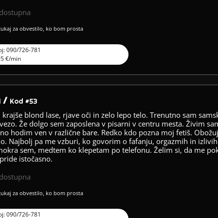
edostupna
 tukaj za obvestilo, ko bom prosta
oj: 090/726-781
05 €/min
 /
Kod #53
 krajše blond lase, rjave oči in zelo lepo telo. Trenutno sam sams
vezo. Že dolgo sem zaposlena v pisarni v centru mesta. Živim s
dno hodim ven v različne bare. Redko kdo pozna moj fetiš. Obožu
jo. Najbolj pa me vzburi, ko govorim o fafanju, orgazmih in izlivih
okra sem, medtem ko klepetam po telefonu. Želim si, da me pokli
pride istočasno.
edostupna
 tukaj za obvestilo, ko bom prosta
oj: 090/726-781