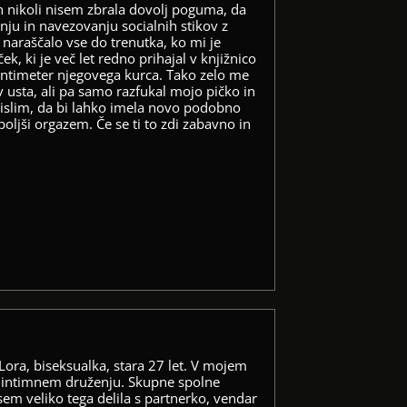
n nikoli nisem zbrala dovolj poguma, da
nju in navezovanju socialnih stikov z
e naraščalo vse do trenutka, ko mi je
ek, ki je več let redno prihajal v knjižnico
centimeter njegovega kurca. Tako zelo me
v usta, ali pa samo razfukal mojo pičko in
omislim, da bi lahko imela novo podobno
boljši orgazem. Če se ti to zdi zabavno in
Lora, biseksualka, stara 27 let. V mojem
v intimnem druženju. Skupne spolne
 sem veliko tega delila s partnerko, vendar