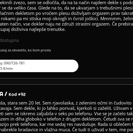
ekinili zvezo, sem se odločila, da na ta način najdem dekle s podo
r se da veliko časa. Glede na to, da se ukvarjam s trebušnimi plesi,
vlačnim dekletom po vročem plesu doživljam orgazem prav takrat,
z rokami pa mi stiska moji okrogli in čvrsti joškici. Mmmmm, želim 
raten način, vse dokler naju ne združi strastni orgazem. Če prebiraš
skupaj doživiva najlepše trenutke.
edostupna
 tukaj za obvestilo, ko bom prosta
oj: 090/726-781
05 €/min
A /
Kod #92
ša, stara sem 20 let. Sem rjavolaska, z zelenimi očmi in čudovit
zavaja. Sem dekle, ki jo lahko porivaš, kjerkoli si zaželiš. Uživam 
eti sem se iskreno zaljubila v seks po telefonu. Vse se je začelo ta
azem in diha globoko v telefon z drugim dekletom. Četudi sva se 
azijo prek telefona, kar me sedaj res navdušuje. Rada si oblečem 
nabrekle bradavice in vlažna muca. Če tudi ti uživaš v tem, me pok