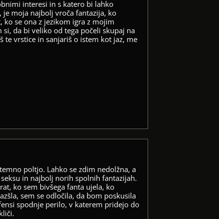
bnimi interesi in s katero bi lahko
 je moja najbolj vroča fantazija, ko
 ko se ona z jezikom igra z mojim
si, da bi veliko od tega počeli skupaj na
 te vrstice in sanjariš o istem kot jaz, me
o temno poltjo. Lahko se zdim nedolžna, a
v seksu in najbolj norih spolnih fantazijah.
krat, ko sem bivšega fanta ujela, ko
razšla, sem se odločila, da bom poskusila
fensi spodnje perilo, v katerem pridejo do
liči.