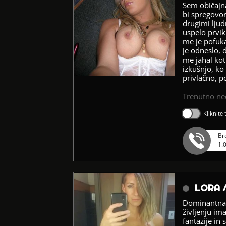
Sem običajna
bi spregovor
drugimi ljud
uspelo prvikr
me je pofuka
je odneslo, 
me jahal kot
izkušnjo, ko
privlačno, p
Trenutno n
Kliknite
Br
1.
LORA 
Dominantna, 
življenju i
fantazije in