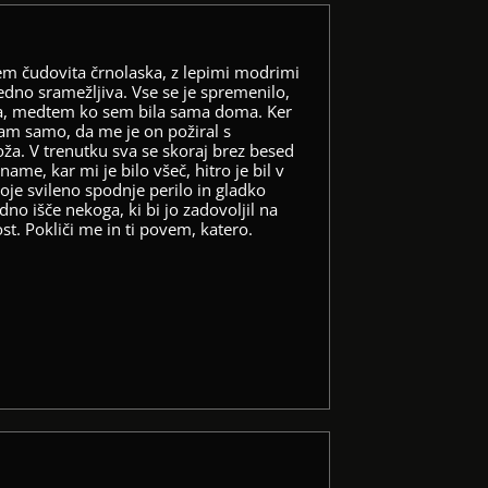
 Sem čudovita črnolaska, z lepimi modrimi
edno sramežljiva. Vse se je spremenilo,
ža, medtem ko sem bila sama doma. Ker
jam samo, da me je on požiral s
ža. V trenutku sva se skoraj brez besed
 name, kar mi je bilo všeč, hitro je bil v
moje svileno spodnje perilo in gladko
no išče nekoga, ki bi jo zadovoljil na
ost. Pokliči me in ti povem, katero.