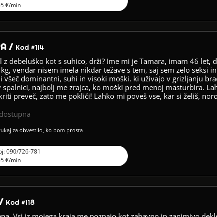
05 €/min
A /
Kod #114
al z debeluško kot s suhico, drži? Ime mi je Tamara, imam 46 let, d
g, vendar nisem imela nikdar težave s tem, saj sem zelo seksi in 
i všeč dominantni, suhi in visoki moški, ki uživajo v grizljanju br
v spalnici, najbolj me zrajca, ko moški pred menoj masturbira. 
kriti preveč, zato me pokliči! Lahko mi poveš vse, kar si želiš, no
edostupna
 tukaj za obvestilo, ko bom prosta
oj: 090/726-781
05 €/min
 /
Kod #118
ena. Vsi iz mojega kraja me poznajo kot zabavno in zanimivo dekle