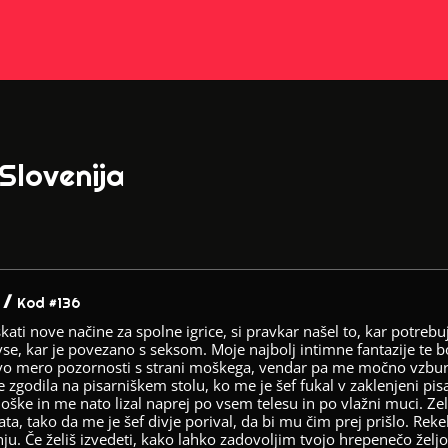
 Slovenija
 /
Kod #136
iskati nove načine za spolne igrice, si pravkar našel to, kar potreb
se, kar je povezano s seksom. Moje najbolj intimne fantazije te b
o mero pozornosti s strani moškega, vendar pa me močno vzburja 
e zgodila na pisarniškem stolu, ko me je šef fukal v zaklenjeni pisa
joške in me nato lizal naprej po vsem telesu in po vlažni muci. Ze
ta, tako da me je šef divje porival, da bi mu čim prej prišlo. Rekel
enju. Če želiš izvedeti, kako lahko zadovoljim tvojo hrepenečo žel