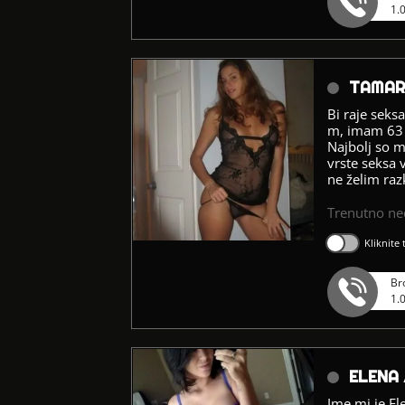
1.
TAMAR
Bi raje seks
m, imam 63 k
Najbolj so m
vrste seksa 
ne želim raz
Trenutno n
Kliknite
Br
1.
ELENA
Ime mi je El