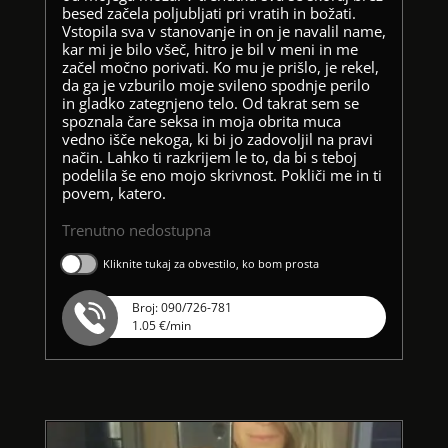
besed začela poljubljati pri vratih in božati.
Vstopila sva v stanovanje in on je navalil name,
kar mi je bilo všeč, hitro je bil v meni in me
začel močno porivati. Ko mu je prišlo, je rekel,
da ga je vzburilo moje svileno spodnje perilo
in gladko zategnjeno telo. Od takrat sem se
spoznala čare seksa in moja obrita muca
vedno išče nekoga, ki bi jo zadovoljil na pravi
način. Lahko ti razkrijem le to, da bi s teboj
podelila še eno mojo skrivnost. Pokliči me in ti
povem, katero.
Trenutno nedostupna
Kliknite tukaj za obvestilo, ko bom prosta
Broj: 090/726-781
1.05 €/min