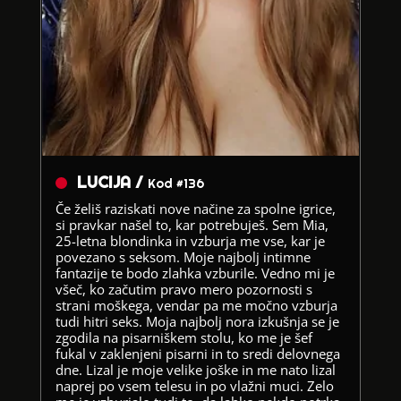
LUCIJA /
Kod #136
Če želiš raziskati nove načine za spolne igrice,
si pravkar našel to, kar potrebuješ. Sem Mia,
25-letna blondinka in vzburja me vse, kar je
povezano s seksom. Moje najbolj intimne
fantazije te bodo zlahka vzburile. Vedno mi je
všeč, ko začutim pravo mero pozornosti s
strani moškega, vendar pa me močno vzburja
tudi hitri seks. Moja najbolj nora izkušnja se je
zgodila na pisarniškem stolu, ko me je šef
fukal v zaklenjeni pisarni in to sredi delovnega
dne. Lizal je moje velike joške in me nato lizal
naprej po vsem telesu in po vlažni muci. Zelo