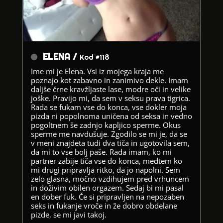
ELENA /
Kod #118
Ime mi je Elena. Vsi iz mojega kraja me
poznajo kot zabavno in zanimivo dekle. Imam
daljše črne kravžljaste lase, modre oči in velike
joške. Pravijo mi, da sem v seksu prava tigrica.
Rada se fukam vse do konca, vse dokler moja
pizda ni popolnoma uničena od seksa in vedno
pogoltnem še zadnjo kapljico sperme. Okus
sperme me navdušuje. Zgodilo se mi je, da se
v meni znajdeta tudi dva tiča in ugotovila sem,
da mi to vse bolj paše. Rada imam, ko mi
partner zabije tiča vse do konca, medtem ko
mi drugi pripravlja ritko, da jo napolni. Sem
zelo glasna, močno vzdihujem pred vrhuncem
in doživim obilen orgazem. Sedaj bi mi pasal
en dober fuk. Če si pripravljen na nepozaben
seks in fukanje vroče in že dobro obdelane
pizde, se mi javi takoj.