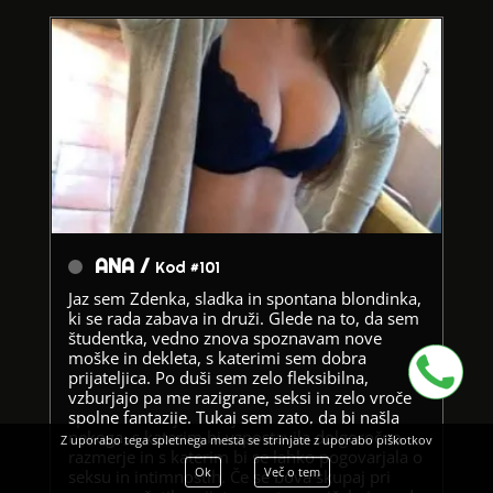
ANA /
Kod #101
Jaz sem Zdenka, sladka in spontana blondinka,
ki se rada zabava in druži. Glede na to, da sem
študentka, vedno znova spoznavam nove
moške in dekleta, s katerimi sem dobra
prijateljica. Po duši sem zelo fleksibilna,
vzburjajo pa me razigrane, seksi in zelo vroče
spolne fantazije. Tukaj sem zato, da bi našla
nekoga, s katerim bi vzpostavila dolgoročno
Z uporabo tega spletnega mesta se strinjate z uporabo piškotkov
razmerje in s katerim bi se lahko pogovarjala o
Ok
Več o tem
seksu in intimnostih. Če se bova skupaj pri