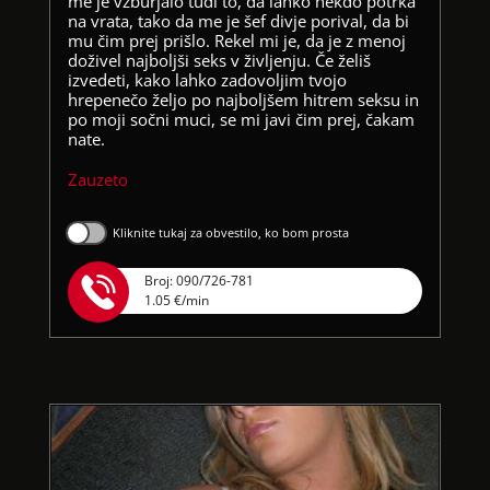
me je vzburjalo tudi to, da lahko nekdo potrka
na vrata, tako da me je šef divje porival, da bi
mu čim prej prišlo. Rekel mi je, da je z menoj
doživel najboljši seks v življenju. Če želiš
izvedeti, kako lahko zadovoljim tvojo
hrepenečo željo po najboljšem hitrem seksu in
po moji sočni muci, se mi javi čim prej, čakam
nate.
Zauzeto
Kliknite tukaj za obvestilo, ko bom prosta
Broj: 090/726-781
1.05 €/min