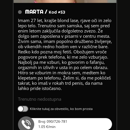
MARTA /
Kod #53
Imam 27 let, krajše blond lase, rjave oči in zelo
lepo telo. Trenutno sam samska, saj sem pred
enim letom zaključila dolgoletno zvezo. Že
dolgo sem zaposlena v pisarni v centru mesta.
Živim sama, imam popolno družbeno življenje,
ob vikendih redno hodim ven v različne bare.
Redko kdo pozna moj fetiš. Obožujem vroče
pogovore prek telefona, ki me zelo vzburjajo.
Najbolj pa me vzburi, ko govorim o fafanju,
orgazmih in izlivih v usta in po celem obrazu.
Hitro se vzburim in mokra sem, medtem ko
klepetam po telefonu. Želim si, da me pokličeš
takrat, ko imaš v rokah trd penis, da nama
lahko pride istočasno.
Trenutno nedostupna
Kliknite tukaj za obvestilo, ko bom prosta
Broj: 090/726-781
1.05 €/min