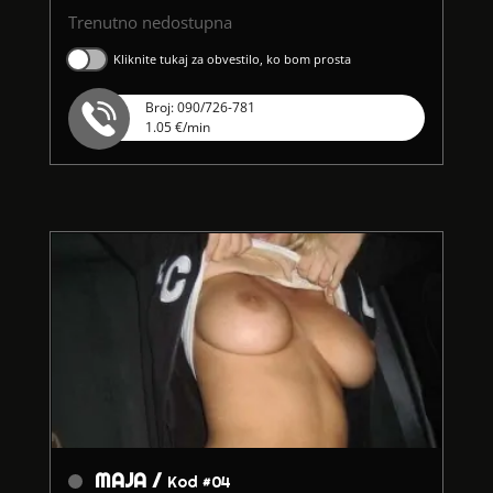
Trenutno nedostupna
Kliknite tukaj za obvestilo, ko bom prosta
Broj: 090/726-781
1.05 €/min
MAJA /
Kod #04