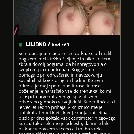
LILIANA /
Kod #69
Sem običajna mlada knjižničarka. Že od malih
nog sem imela težko življenje in nikoli nisem
zbrala dovolj poguma, da bi spregovorila o
svojih željah in potrebah. Knjige so mi
pomagale pri odraščanju in navezovanju
socialnih stikov z drugimi ljudmi. Ko sem
odrasla je moj spolni apetit rasel in rasel,
poželenje je naraščalo vse do trenutka, ko mi
je uspelo prvikrat z verige spustiti zver
privezano globoko v svoji duši. Super tipček, ki
je več let redno prihajal v knjižnico me je
pofukal v temni kleti, kjer je moja potrebna
pizda pridno goltala vsak centimeter njegovega
kurca. Tako zelo me je odneslo, da mi je bilo
na koncu povsem vseeno ali mi bo vrelo
spermo zlil v usta, ali pa samo razfukal mojo