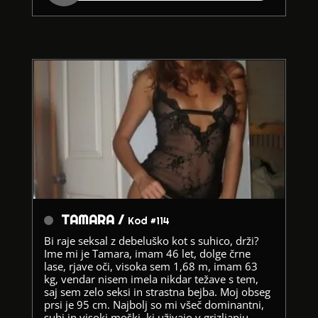
TAMARA /
Kod #114
Bi raje seksal z debeluško kot s suhico, drži?
Ime mi je Tamara, imam 46 let, dolge črne
lase, rjave oči, visoka sem 1,68 m, imam 63
kg, vendar nisem imela nikdar težave s tem,
saj sem zelo seksi in strastna bejba. Moj obseg
prsi je 95 cm. Najbolj so mi všeč dominantni,
suhi in visoki moški, ki uživajo v grizljanju