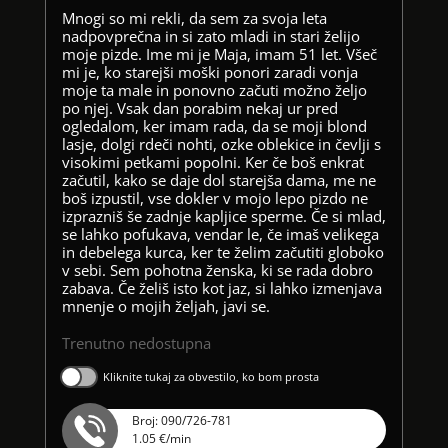
Mnogi so mi rekli, da sem za svoja leta
nadpovprečna in si zato mladi in stari želijo
moje pizde. Ime mi je Maja, imam 51 let. Všeč
mi je, ko starejši moški ponori zaradi vonja
moje ta male in ponovno začuti možno željo
po njej. Vsak dan porabim nekaj ur pred
ogledalom, ker imam rada, da se moji blond
lasje, dolgi rdeči nohti, ozke oblekice in čevlji s
visokimi petkami popolni. Ker če boš enkrat
začutil, kako se daje dol starejša dama, me ne
boš izpustil, vse dokler v mojo lepo pizdo ne
izprazniš še zadnje kapljice sperme. Če si mlad,
se lahko pofukava, vendar le, če imaš velikega
in debelega kurca, ker te želim začutiti globoko
v sebi. Sem pohotna ženska, ki se rada dobro
zabava. Če želiš isto kot jaz, si lahko izmenjava
mnenje o mojih željah, javi se.
Trenutno nedostupna
Kliknite tukaj za obvestilo, ko bom prosta
Broj: 090/726-781
1.05 €/min