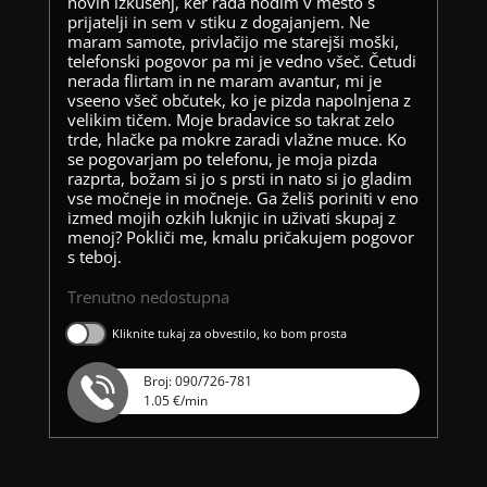
novih izkušenj, ker rada hodim v mesto s
prijatelji in sem v stiku z dogajanjem. Ne
maram samote, privlačijo me starejši moški,
telefonski pogovor pa mi je vedno všeč. Četudi
nerada flirtam in ne maram avantur, mi je
vseeno všeč občutek, ko je pizda napolnjena z
velikim tičem. Moje bradavice so takrat zelo
trde, hlačke pa mokre zaradi vlažne muce. Ko
se pogovarjam po telefonu, je moja pizda
razprta, božam si jo s prsti in nato si jo gladim
vse močneje in močneje. Ga želiš poriniti v eno
izmed mojih ozkih luknjic in uživati skupaj z
menoj? Pokliči me, kmalu pričakujem pogovor
s teboj.
Trenutno nedostupna
Kliknite tukaj za obvestilo, ko bom prosta
Broj: 090/726-781
1.05 €/min