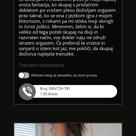
vroča fantazija, ko skupaj s privlačnim
dekletom po vročem plesu doživljam orgazem
prav takrat, ko se ona z jezikom igra z mojim
klitorisom, z rokami pa mi stiska moji okrogli
in čvrsti joškici. Mmmmm, želim si, da bi
veliko od tega počeli skupaj na divji in
razvraten način, vse dokler naju ne združi
strastni orgazem. Če prebiraš te vrstice in
sanjariš o istem kot jaz, me pokliči, da skupaj
doživiva najlepše trenutke.
Trenutno nedostupna
Kliknite tukaj za obvestilo, ko bom prosta
Broj: 090/726-781
1.05 €/min