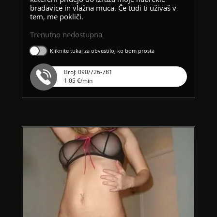
bradavice in vlažna muca. Če tudi ti uživaš v
tem, me pokliči.
Trenutno nedostupna
Kliknite tukaj za obvestilo, ko bom prosta
Broj: 090/726-781
1.05 €/min