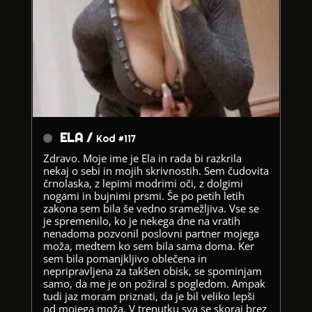
ELA /
Kod #117
Zdravo. Moje ime je Ela in rada bi razkrila
nekaj o sebi in mojih skrivnostih. Sem čudovita
črnolaska, z lepimi modrimi oči, z dolgimi
nogami in bujnimi prsmi. Še po petih letih
zakona sem bila še vedno sramežljiva. Vse se
je spremenilo, ko je nekega dne na vratih
nenadoma pozvonil poslovni partner mojega
moža, medtem ko sem bila sama doma. Ker
sem bila pomanjkljivo oblečena in
nepripravljena za takšen obisk, se spominjam
samo, da me je on požiral s pogledom. Ampak
tudi jaz moram priznati, da je bil veliko lepši
od mojega moža. V trenutku sva se skoraj brez