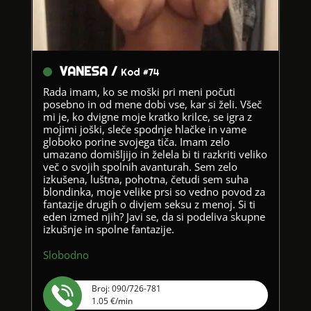
VANESA /
Kod #74
Rada imam, ko se moški pri meni počuti
posebno in od mene dobi vse, kar si želi. Všeč
mi je, ko dvigne moje kratko krilce, se igra z
mojimi joški, sleče spodnje hlačke in vame
globoko porine svojega tiča. Imam zelo
umazano domišljijo in želela bi ti razkriti veliko
več o svojih spolnih avanturah. Sem zelo
izkušena, luštna, pohotna, četudi sem suha
blondinka, moje velike prsi so vedno povod za
fantazije drugih o divjem seksu z menoj. Si ti
eden izmed njih? Javi se, da si podeliva skupne
izkušnje in spolne fantazije.
Slobodno
Broj: 090/726-781
1.05 €/min