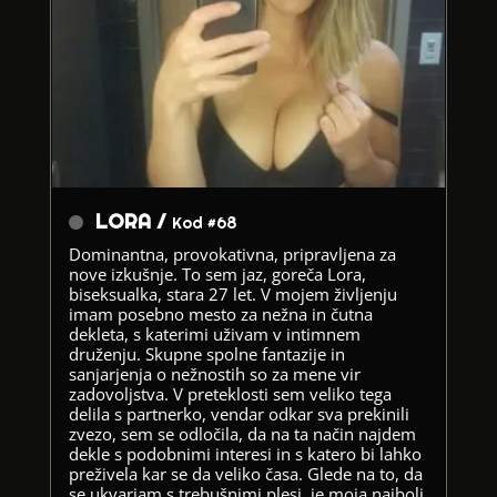
LORA /
Kod #68
Dominantna, provokativna, pripravljena za
nove izkušnje. To sem jaz, goreča Lora,
biseksualka, stara 27 let. V mojem življenju
imam posebno mesto za nežna in čutna
dekleta, s katerimi uživam v intimnem
druženju. Skupne spolne fantazije in
sanjarjenja o nežnostih so za mene vir
zadovoljstva. V preteklosti sem veliko tega
delila s partnerko, vendar odkar sva prekinili
zvezo, sem se odločila, da na ta način najdem
dekle s podobnimi interesi in s katero bi lahko
preživela kar se da veliko časa. Glede na to, da
se ukvarjam s trebušnimi plesi, je moja najbolj