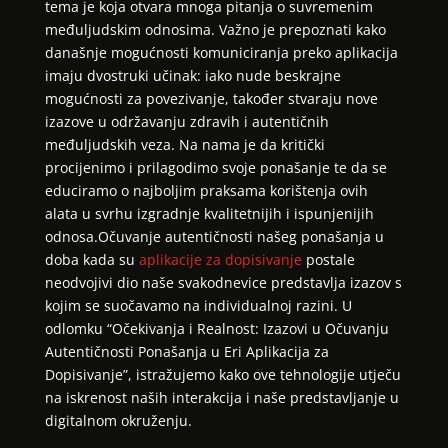
tema je koja otvara mnoga pitanja o suvremenim
međuljudskim odnosima. Važno je prepoznati kako
današnje mogućnosti komuniciranja preko aplikacija
imaju dvostruki učinak: iako nude beskrajne
mogućnosti za povezivanje, također stvaraju nove
izazove u održavanju zdravih i autentičnih
međuljudskih veza. Na nama je da kritički
procijenimo i prilagodimo svoje ponašanje te da se
educiramo o najboljim praksama korištenja ovih
alata u svrhu izgradnje kvalitetnijih i ispunjenijih
odnosa.Očuvanje autentičnosti našeg ponašanja u
doba kada su
aplikacije za dopisivanje
postale
neodvojivi dio naše svakodnevice predstavlja izazov s
kojim se suočavamo na individualnoj razini. U
odlomku “Očekivanja i Realnost: Izazovi u Očuvanju
Autentičnosti Ponašanja u Eri Aplikacija za
Dopisivanje”, istražujemo kako ove tehnologije utječu
na iskrenost naših interakcija i naše predstavljanje u
digitalnom okruženju.