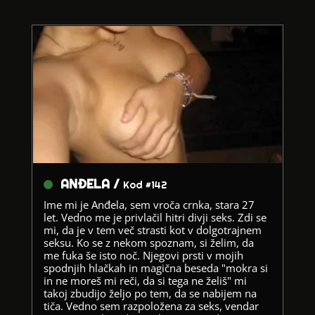
ANĐELA /
Kod #142
Ime mi je Anđela, sem vroča crnka, stara 27
let. Vedno me je privlačil hitri divji seks. Zdi se
mi, da je v tem več strasti kot v dolgotrajnem
seksu. Ko se z nekom spoznam, si želim, da
me fuka še isto noč. Njegovi prsti v mojih
spodnjih hlačkah in magična beseda "mokra si
in ne moreš mi reči, da si tega ne želiš" mi
takoj zbudijo željo po tem, da se nabijem na
tiča. Vedno sem razpoložena za seks, vendar