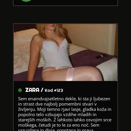
ZARA /
Kod #123
Sem enaindvajsetletno dekle, ki sta ji ljubezen
in strast dve najbolj pomembni stvari v
življenju. Moji temno rjavi lasje, gladka koža in
popolno telo vzbujajo vzdihe mladih in
starejših moških. Z lahkoto lahko osvojim srce
moškega, četudi je to le za eno noč. Sem
razuzdana in divja, spontana in prava