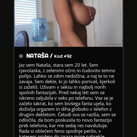
NATAŠA /
Kod #92
Jaz sem Nataša, stara sem 20 let. Sem
rjavolaska, z zelenimi očmi in čudovito temno
poltjo. Lahko se zdim nedolžna, a naj te to ne
zavaja. Sem dekle, ki jo lahko porivaš, kjerkoli
si zaželiš. Uživam v seksu in najbolj norih
spolnih fantazijah. Pred nekaj leti sem se
iskreno zaljubila v seks po telefonu. Vse se je
začelo takrat, ko sem bivšega fanta ujela, ko
doživlja orgazem in diha globoko v telefon z
drugim dekletom. Četudi sva se razšla, sem se
odločila, da bom poskusila to novo fantazijo
prek telefona, kar me sedaj res navdušuje.
Rada si oblečem fensi spodnje perilo, v
katerem pridejo do izraza moje nabrekle