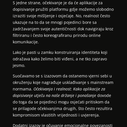
S jedne strane, očekivanje je da će aplikacije za
dopisivanje pružiti platformu gdje možemo slobodno
izraziti svoje mišljenje i osjećaje. No, realnost često
ukazuje na to da se mnogi pojedinci bore sa
zadržavanjem svoje autentičnosti dok navigiraju kroz
filtriranu i često koreografiranu prirodu online
komunikacije.
Lako je pasti u zamku konstruiranja identiteta koji
odražava kako želimo biti viđeni, a ne tko zapravo
jesmo.
Suočavamo se s izazovom da ostanemo vjerni sebi u
okruženju koje nagrađuje usklađivanje s mainstream
normama.
Očekivanja i realnost: Kako aplikacije za
dopisivanje utječu na naše držanje i ponašanje
dovode
do toga da se pojedinci mogu osjećati pritiskom da
se prilagode očekivanjima drugih, što često rezultira
kompromisom vlastitih vrijednosti i uvjerenja.
Dodatni izazov je očuvanje emocionalne povezanosti