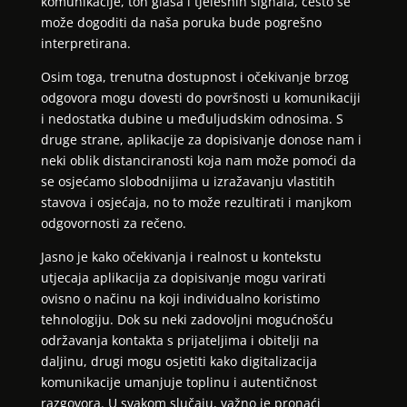
komunikacije, ton glasa i tjelesnih signala, često se
može dogoditi da naša poruka bude pogrešno
interpretirana.
Osim toga, trenutna dostupnost i očekivanje brzog
odgovora mogu dovesti do površnosti u komunikaciji
i nedostatka dubine u međuljudskim odnosima. S
druge strane, aplikacije za dopisivanje donose nam i
neki oblik distanciranosti koja nam može pomoći da
se osjećamo slobodnijima u izražavanju vlastitih
stavova i osjećaja, no to može rezultirati i manjkom
odgovornosti za rečeno.
Jasno je kako očekivanja i realnost u kontekstu
utjecaja aplikacija za dopisivanje mogu varirati
ovisno o načinu na koji individualno koristimo
tehnologiju. Dok su neki zadovoljni mogućnošću
održavanja kontakta s prijateljima i obitelji na
daljinu, drugi mogu osjetiti kako digitalizacija
komunikacije umanjuje toplinu i autentičnost
razgovora. U svakom slučaju, važno je pronaći