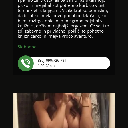
pičko in me jahal kot potrebno kurbico v tisti
temni kleti s knjigami. Vsakokrat ko pomislim,
da bi lahko imela novo podobno izkušnjo, ko
bi mi raztrgal obleko in me grobo pojahal v
knjižnici, doživim najboljši orgazem. Če se ti to
zdi zabavno in privlačno, pokliči to pohotno
knjižničarko in imejva vročo avanturo.
Slobodno
Broj: 090/726-781
1.05 €/min