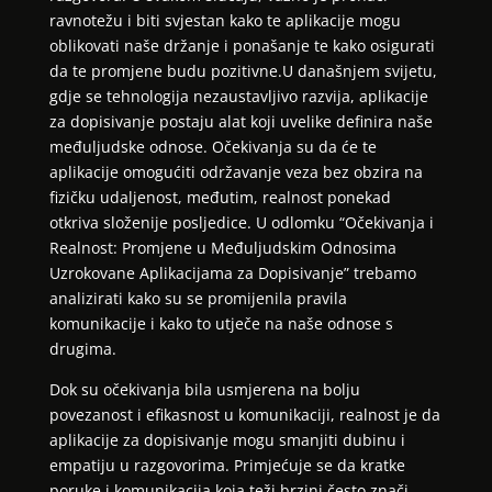
ravnotežu i biti svjestan kako te aplikacije mogu
oblikovati naše držanje i ponašanje te kako osigurati
da te promjene budu pozitivne.U današnjem svijetu,
gdje se tehnologija nezaustavljivo razvija, aplikacije
za dopisivanje postaju alat koji uvelike definira naše
međuljudske odnose. Očekivanja su da će te
aplikacije omogućiti održavanje veza bez obzira na
fizičku udaljenost, međutim, realnost ponekad
otkriva složenije posljedice. U odlomku “Očekivanja i
Realnost: Promjene u Međuljudskim Odnosima
Uzrokovane Aplikacijama za Dopisivanje” trebamo
analizirati kako su se promijenila pravila
komunikacije i kako to utječe na naše odnose s
drugima.
Dok su očekivanja bila usmjerena na bolju
povezanost i efikasnost u komunikaciji, realnost je da
aplikacije za dopisivanje mogu smanjiti dubinu i
empatiju u razgovorima. Primjećuje se da kratke
poruke i komunikacija koja teži brzini često znači