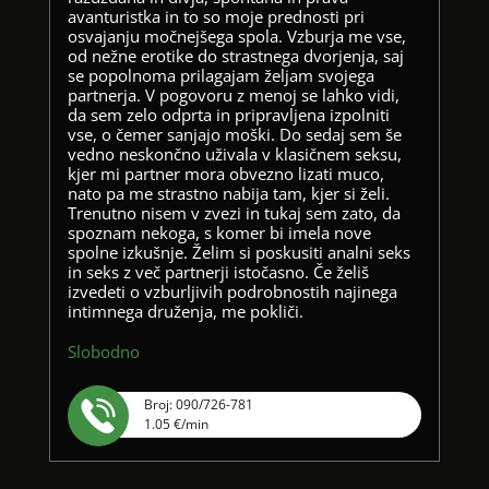
avanturistka in to so moje prednosti pri
osvajanju močnejšega spola. Vzburja me vse,
od nežne erotike do strastnega dvorjenja, saj
se popolnoma prilagajam željam svojega
partnerja. V pogovoru z menoj se lahko vidi,
da sem zelo odprta in pripravljena izpolniti
vse, o čemer sanjajo moški. Do sedaj sem še
vedno neskončno uživala v klasičnem seksu,
kjer mi partner mora obvezno lizati muco,
nato pa me strastno nabija tam, kjer si želi.
Trenutno nisem v zvezi in tukaj sem zato, da
spoznam nekoga, s komer bi imela nove
spolne izkušnje. Želim si poskusiti analni seks
in seks z več partnerji istočasno. Če želiš
izvedeti o vzburljivih podrobnostih najinega
intimnega druženja, me pokliči.
Slobodno
Broj: 090/726-781
1.05 €/min