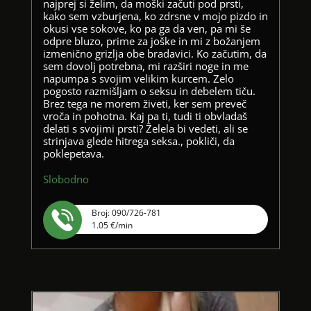
najprej si želim, da moški začuti pod prsti,
kako sem vzburjena, ko zdrsne v mojo pizdo in
okusi vse sokove, ko pa ga da ven, pa mi še
odpre bluzo, prime za joške in mi z božanjem
izmenično grizlja obe bradavici. Ko začutim, da
sem dovolj potrebna, mi razširi noge in me
napumpa s svojim velikim kurcem. Zelo
pogosto razmišljam o seksu in debelem tiču.
Brez tega ne morem živeti, ker sem preveč
vroča in pohotna. Kaj pa ti, tudi ti obvladaš
delati s svojimi prsti? Želela bi vedeti, ali se
strinjava glede hitrega seksa., pokliči, da
poklepetava.
Slobodno
Broj: 090/726-781
1.05 €/min